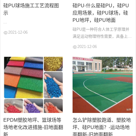
硅PU球场施工工艺流程图
硅PU-什么是硅PU，硅PU
示
应用场景，硅PU球场，硅
PU地坪，硅PU地面
...
硅PU是一种符合人体工学原理并
2021-12-06
满足运动物理特性需要，具备上硬
下弹结构特征并能直接在水泥或沥
2021-12-06
青基础上施工的健康型专业弹性合
成球场面层材料系统，以单组份有
机硅改性聚氨酯...
EPDM塑胶地坪、篮球场等
怎么铲除塑胶跑道、塑胶地
场地老化改进措施-旧地面翻
坪、硅PU地面？-运动场地
新
面翻新-旧地面翻新