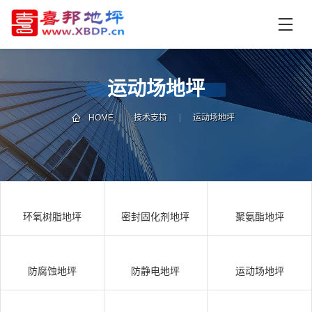
首
页
产
品
运动场地坪
中
技
心
术
HOME
技术支持
运动场地坪
支
资
持
讯
中
施
心
工
环氧树脂地坪
密封固化剂地坪
聚氨酯地坪
案
例
联
电
系
话
防腐蚀地坪
防静电地坪
运动场地坪
我
咨
们
询