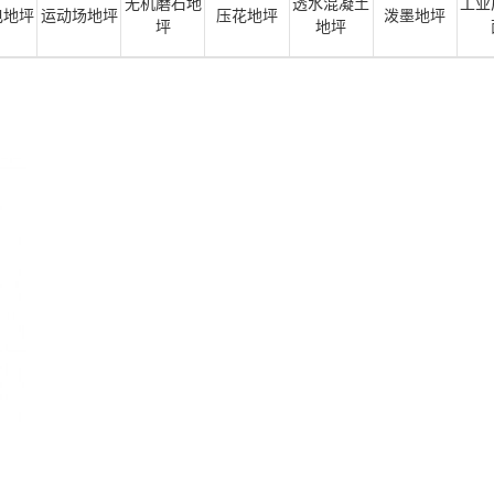
无机磨石地
透水混凝土
工业
电地坪
运动场地坪
压花地坪
泼墨地坪
坪
地坪