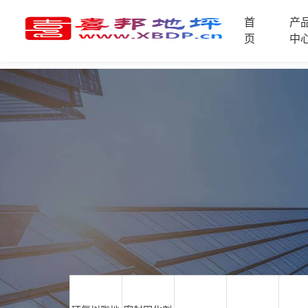
首
产
首
页
中
页
产
品
中
技
心
术
支
资
持
讯
中
施
心
工
案
例
联
电
系
话
我
咨
们
询