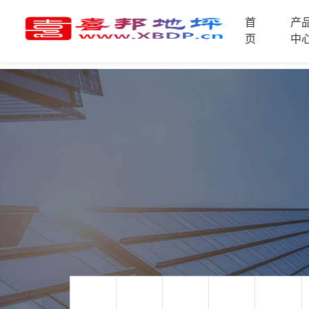
首
产
首
页
中
页
产
品
中
技
心
术
支
资
持
讯
中
施
心
工
案
例
联
电
系
话
我
咨
们
询