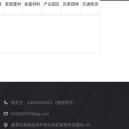
源
家居建材
金属材料
产业园区
风景园林
交通物流
陆先生：13004665551（微信同号）
553893375@qq.com
鹰潭市高新技术开发区林安智慧商贸城B4-34