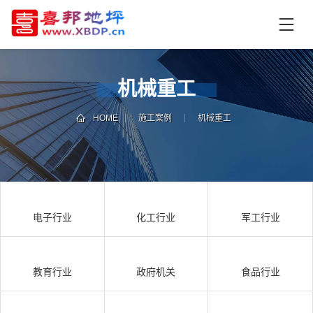
首
页
产
品
机械重工
中
技
心
术
HOME
施工案例
机械重工
支
资
持
讯
中
施
心
工
电子行业
化工行业
军工行业
案
例
联
电
系
话
教育行业
政府机关
食品行业
我
咨
们
询