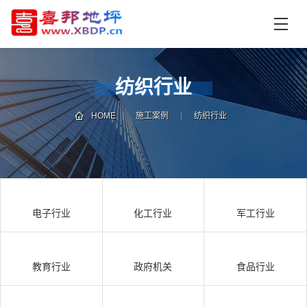
首
页
产
品
纺织行业
中
技
心
术
HOME
施工案例
纺织行业
支
资
持
讯
中
施
心
工
电子行业
化工行业
军工行业
案
例
联
电
系
话
教育行业
政府机关
食品行业
我
咨
们
询