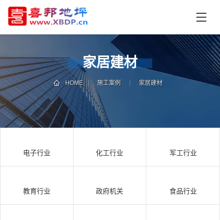
首
页
产
品
家居建材
中
技
心
术
HOME
施工案例
家居建材
支
资
持
讯
中
施
心
工
电子行业
化工行业
军工行业
案
例
联
电
系
话
教育行业
政府机关
食品行业
我
咨
们
询