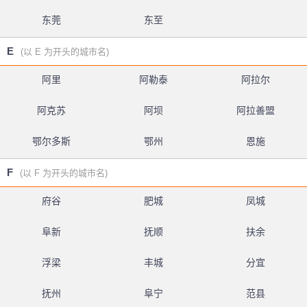
东莞
东至
E
(以 E 为开头的城市名)
阿里
阿勒泰
阿拉尔
阿克苏
阿坝
阿拉善盟
鄂尔多斯
鄂州
恩施
F
(以 F 为开头的城市名)
府谷
肥城
凤城
阜新
抚顺
扶余
浮梁
丰城
分宜
抚州
阜宁
范县