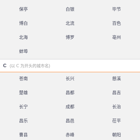
保亭
白银
毕节
博白
北流
百色
北海
博罗
亳州
蚌埠
C
(以 C 为开头的城市名)
苍南
长兴
慈溪
楚雄
昌都
昌吉
长宁
成都
长治
昌乐
昌邑
茌平
曹县
赤峰
朝阳