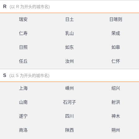
R
(以 R 为开头的城市名)
瑞安
日土
日喀则
仁寿
乳山
荣成
日照
如东
如皋
任丘
汝州
仁怀
S
(以 S 为开头的城市名)
上海
嵊州
绍兴
山南
石河子
射洪
遂宁
四川
神木
商洛
陕西
朔州