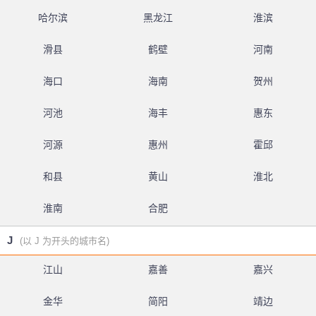
哈尔滨
黑龙江
淮滨
滑县
鹤壁
河南
海口
海南
贺州
河池
海丰
惠东
河源
惠州
霍邱
和县
黄山
淮北
淮南
合肥
J
(以 J 为开头的城市名)
江山
嘉善
嘉兴
金华
简阳
靖边