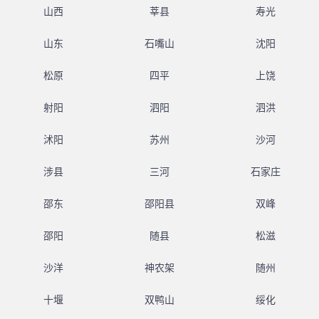
山西
莘县
寿光
山东
石嘴山
沈阳
松原
四平
上饶
射阳
泗阳
泗洪
沭阳
苏州
沙河
涉县
三河
石家庄
邵东
邵阳县
双峰
邵阳
随县
松滋
沙洋
神农架
随州
十堰
双鸭山
绥化