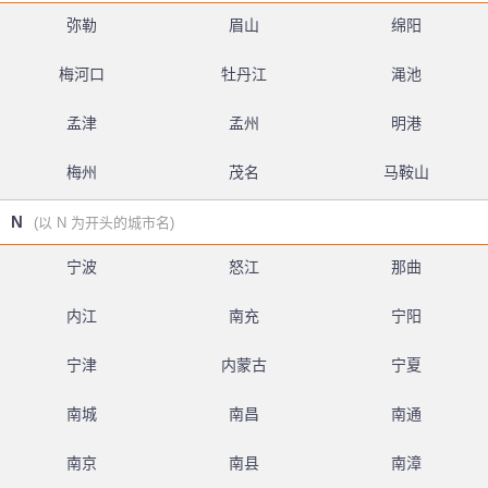
弥勒
眉山
绵阳
梅河口
牡丹江
渑池
孟津
孟州
明港
梅州
茂名
马鞍山
N
(以 N 为开头的城市名)
宁波
怒江
那曲
内江
南充
宁阳
宁津
内蒙古
宁夏
南城
南昌
南通
南京
南县
南漳