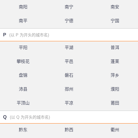
南阳
南宁
南安
南平
宁德
宁国
P
(以 P 为开头的城市名)
平阳
平湖
普洱
攀枝花
平邑
蓬莱
盘锦
磐石
萍乡
沛县
邳州
濮阳
平顶山
平凉
莆田
Q
(以 Q 为开头的城市名)
黔东
黔西
衢州