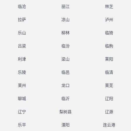
临沧
丽江
林芝
拉萨
凉山
泸州
乐山
柳林
临猗
吕梁
临汾
临朐
利津
梁山
莱阳
乐陵
临邑
临清
莱州
龙口
莱芜
聊城
临沂
辽阳
辽宁
梨树县
辽源
乐平
溧阳
连云港