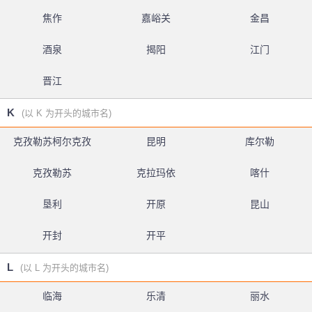
焦作
嘉峪关
金昌
酒泉
揭阳
江门
晋江
K
(以 K 为开头的城市名)
克孜勒苏柯尔克孜
昆明
库尔勒
克孜勒苏
克拉玛依
喀什
垦利
开原
昆山
开封
开平
L
(以 L 为开头的城市名)
临海
乐清
丽水