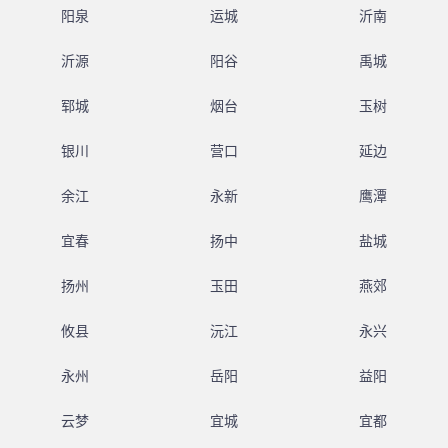
阳泉
运城
沂南
沂源
阳谷
禹城
郓城
烟台
玉树
银川
营口
延边
余江
永新
鹰潭
宜春
扬中
盐城
扬州
玉田
燕郊
攸县
沅江
永兴
永州
岳阳
益阳
云梦
宜城
宜都