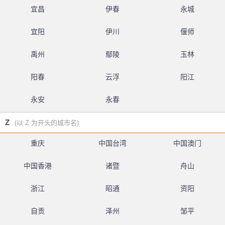
宜昌
伊春
永城
宜阳
伊川
偃师
禹州
鄢陵
玉林
阳春
云浮
阳江
永安
永春
Z
(以 Z 为开头的城市名)
重庆
中国台湾
中国澳门
中国香港
诸暨
舟山
浙江
昭通
资阳
自贡
泽州
邹平