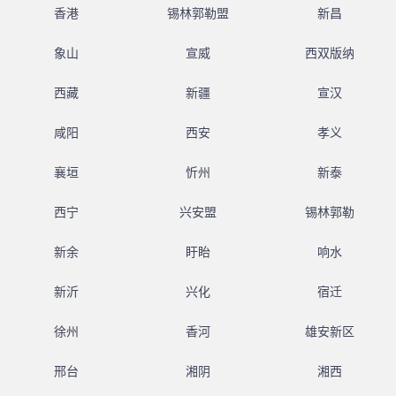
香港
锡林郭勒盟
新昌
象山
宣威
西双版纳
西藏
新疆
宣汉
咸阳
西安
孝义
襄垣
忻州
新泰
西宁
兴安盟
锡林郭勒
新余
盱眙
响水
新沂
兴化
宿迁
徐州
香河
雄安新区
邢台
湘阴
湘西