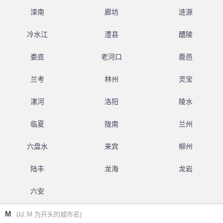
滦南
廊坊
涟源
冷水江
澧县
醴陵
娄底
老河口
鹿邑
兰考
林州
灵宝
漯河
洛阳
陵水
临夏
陇南
兰州
六盘水
来宾
柳州
陆丰
龙海
龙岩
六安
M
(以 M 为开头的城市名)