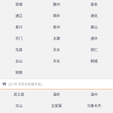
郯城
滕州
泰安
通辽
铁岭
通化
泰兴
泰州
唐山
天门
太康
通许
屯昌
天水
铜仁
台山
天长
桐城
铜陵
W
(以 W 为开头的城市名)
武义县
温岭
温州
文山
五家渠
乌鲁木齐