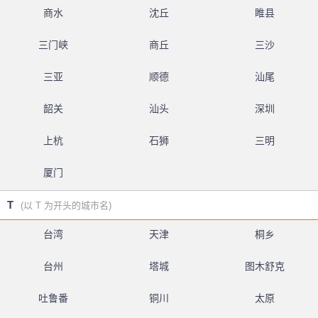
商水
沈丘
睢县
三门峡
商丘
三沙
三亚
顺德
汕尾
韶关
汕头
深圳
上杭
石狮
三明
厦门
T
(以 T 为开头的城市名)
台湾
天津
桐乡
台州
塔城
图木舒克
吐鲁番
铜川
太原