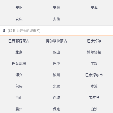
安阳
安顺
安溪
安庆
安徽
B
(以 B 为开头的城市名)
巴音郭楞蒙古
博尔塔拉蒙古
巴彦淖尔
北京
保山
博尔塔拉
巴音郭楞
巴中
宝鸡
博兴
滨州
巴彦淖尔市
包头
北票
本溪
白山
白城
宝应县
霸州
保定
白沙