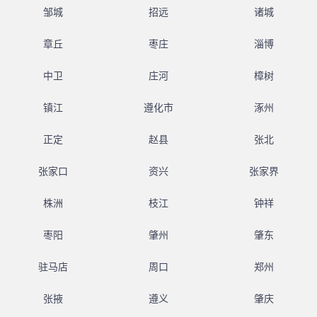
邹城
招远
诸城
章丘
枣庄
淄博
中卫
庄河
樟树
镇江
遵化市
涿州
正定
赵县
张北
张家口
资兴
张家界
株洲
枝江
钟祥
枣阳
肇州
肇东
驻马店
周口
郑州
张掖
遵义
肇庆