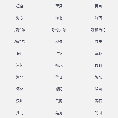
桓台
菏泽
黄南
海东
海北
海西
海拉尔
呼伦贝尔
呼和浩特
葫芦岛
桦甸
海安
海门
淮安
黄骅
河间
衡水
邯郸
河北
华容
衡东
怀化
衡阳
湖南
汉川
黄冈
黄石
湖北
黑河
鹤岗