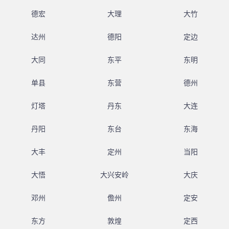
德宏
大理
大竹
达州
德阳
定边
大同
东平
东明
单县
东营
德州
灯塔
丹东
大连
丹阳
东台
东海
大丰
定州
当阳
大悟
大兴安岭
大庆
邓州
儋州
定安
东方
敦煌
定西