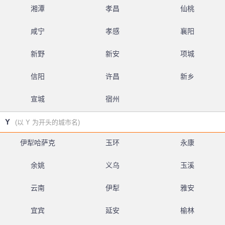
湘潭
孝昌
仙桃
咸宁
孝感
襄阳
新野
新安
项城
信阳
许昌
新乡
宣城
宿州
Y
(以 Y 为开头的城市名)
伊犁哈萨克
玉环
永康
余姚
义乌
玉溪
云南
伊犁
雅安
宜宾
延安
榆林