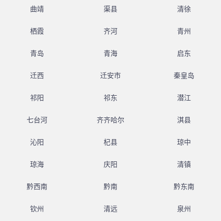
曲靖
渠县
清徐
栖霞
齐河
青州
青岛
青海
启东
迁西
迁安市
秦皇岛
祁阳
祁东
潜江
七台河
齐齐哈尔
淇县
沁阳
杞县
琼中
琼海
庆阳
清镇
黔西南
黔南
黔东南
钦州
清远
泉州