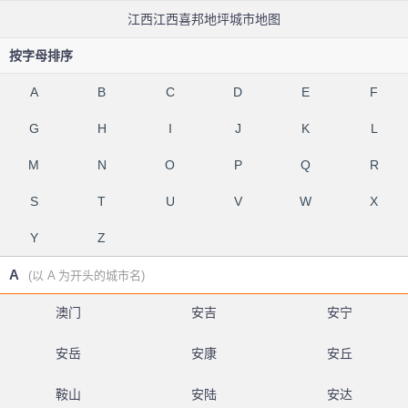
江西江西喜邦地坪城市地图
按字母排序
A
B
C
D
E
F
G
H
I
J
K
L
M
N
O
P
Q
R
S
T
U
V
W
X
Y
Z
A
(以 A 为开头的城市名)
澳门
安吉
安宁
安岳
安康
安丘
鞍山
安陆
安达