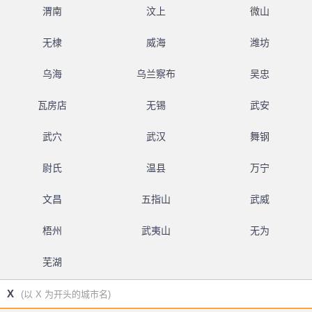
渭南
汶上
微山
无棣
威海
潍坊
乌海
乌兰察布
吴忠
瓦房店
无锡
武安
武穴
武汉
舞钢
尉氏
温县
万宁
文昌
五指山
武威
梧州
武夷山
无为
芜湖
X
(以 X 为开头的城市名)