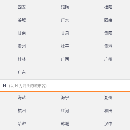
固安
馆陶
桂阳
谷城
广水
固始
甘南
甘肃
贵阳
贵州
桂平
贵港
桂林
广西
广州
广东
H
(以 H 为开头的城市名)
海盐
海宁
湖州
杭州
红河
和田
哈密
韩城
汉中