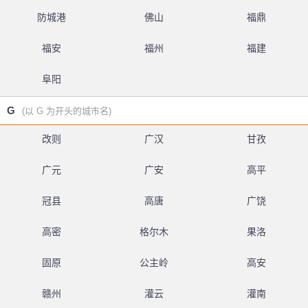
防城港
佛山
福鼎
福安
福州
福建
阜阳
G
(以 G 为开头的城市名)
改则
广汉
甘孜
广元
广安
高平
冠县
高唐
广饶
高密
格尔木
果洛
固原
公主岭
高安
赣州
灌云
灌南