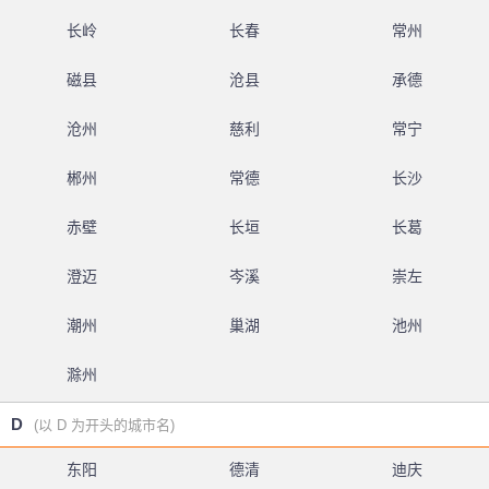
长岭
长春
常州
磁县
沧县
承德
沧州
慈利
常宁
郴州
常德
长沙
赤壁
长垣
长葛
澄迈
岑溪
崇左
潮州
巢湖
池州
滁州
D
(以 D 为开头的城市名)
东阳
德清
迪庆