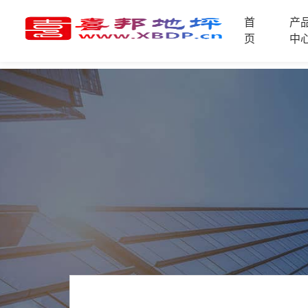
首
产
首
页
中
页
产
品
中
技
心
术
支
资
持
讯
中
施
心
工
案
例
联
电
系
话
我
咨
们
询