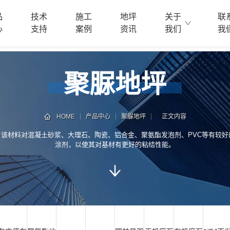
品
技术
施工
地坪
关于
联
心
支持
案例
资讯
我们
我
聚脲地坪
HOME
产品中心
聚脲地坪
正文内容
该材料对混凝土砂浆、大理石、陶瓷、铝合金、聚氨酯发泡剂、PVC等有较
涂剂，以使其对基材有更好的粘结性能。