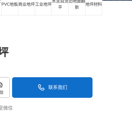
发
水泥自流
旧地面翻
PVC地板
商业地坪
工业地坪
地坪材料
平
新
坪
联系我们
信
至微信
40096-50096