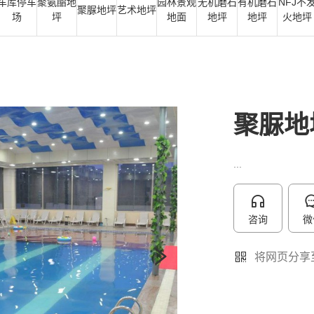
车库停车
聚氨酯地
园林景观
无机磨石
有机磨石
NFJ不
聚脲地坪
艺术地坪
场
坪
地面
地坪
地坪
火地坪
聚脲地
...
咨询
微
将网页分享