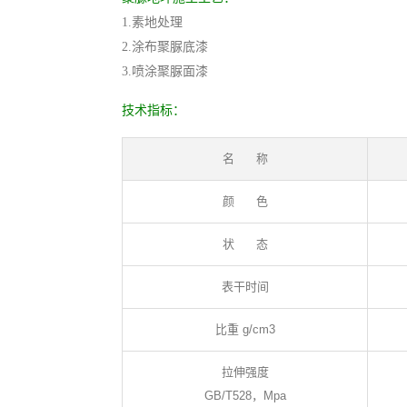
1.素地处理
2.涂布聚脲底漆
3.喷涂聚脲面漆
技术指标：
名 称
颜 色
状 态
表干时间
比重 g/cm3
拉伸强度
GB/T528，Mpa