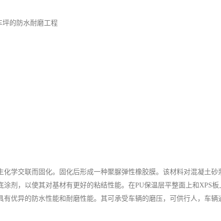
车坪的防水耐磨工程
生化学交联而固化。固化后形成一种聚脲弹性橡胶膜。该材料对混凝土砂浆
底涂剂，以使其对基材有更好的粘结性能。在PU保温层平整面上和XPS
具有优异的防水性能和耐磨性能。其可承受车辆的磨压，可供行人，车辆