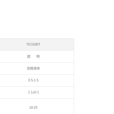
TEG590T
透 明
浓稠液体
0.5-1.5
1.1±0.1
18-25