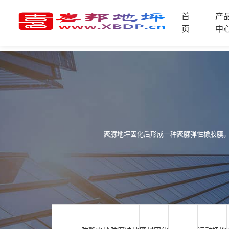
首
产
首
页
中
页
产
品
中
技
心
术
支
资
持
讯
中
聚脲地坪固化后形成一种聚脲弹性橡胶膜。
施
心
工
案
例
联
电
系
话
我
咨
们
询