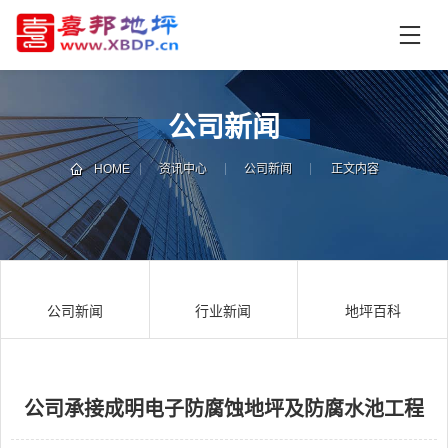
首
页
产
品
公司新闻
中
技
心
术
HOME
资讯中心
公司新闻
正文内容
支
资
持
讯
中
施
心
工
公司新闻
行业新闻
地坪百科
案
例
联
电
系
话
我
咨
公司承接成明电子防腐蚀地坪及防腐水池工程
们
询