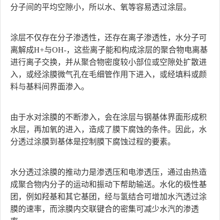
分子间的平均空隙小，所以水、氧等容易透过涂层。
涂层不仅存在分子渗透性，还存在离子渗透性，水分子可
离解成H+与OH-，这些离子能和构成涂层的聚合物电离基
进行离子交换，并从聚合物密度较小部位或空隙处扩散进
入，或经涂膜微气孔在毛细管作用下进入，或经填料或颜
料与基料间界面渗入。
由于水对涂膜的不断渗入，会在涂层与钢基体界面形成积
水层，再加氧的进入，造成了膜下腐蚀的条件。因此，水
分透过涂膜到基体是控制膜下腐蚀过程的要素。
水分透过涂膜的推动力是渗透压和电渗透压，通过由热造
成聚合物内分子的运动和振动下帮助输送。水化的极性基
团，例如羟基和其它基团，经与氢结合可增加水汽透过涂
膜的速率，而涂膜内交联键合的密集可减少水汽的渗透