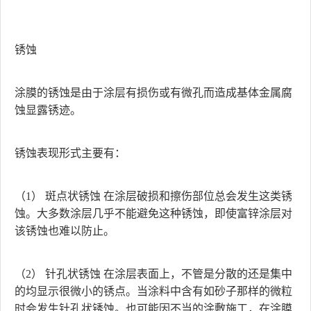
锈蚀
涂膜的锈蚀是由于涂层有损伤或有微孔而造成基体金属腐
蚀显露锈迹。
锈蚀表现形式主要有：
（1） 斑点状锈蚀 在涂层破损和擦伤部位总会发生这类锈
蚀。大多数涂层几乎不能避免这种锈蚀，即使富锌涂层对
该锈蚀也难以防止。
（2） 针孔状锈蚀 在涂层表面上，不管是分散的还是集中
的均显示很微小的锈点。当涂料中含有如砂子那样的微粒
时会发生针孔状锈蚀。也可能因不当的涂敷施工，在涂膜