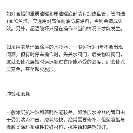
如对含蜡的重质油罐和原油罐底部装有加热盘管，管内通
180℃蒸汽，应选用耐高温耐油防腐涂料，否则会造成失
效。另外，超温破坏只是在操作不当的情况下才能发生。
如采用氨基环氧涂层的水冷器，一般运行3~4年不会出现
问题。但有时停车操作时，先关水阀门，后关物料阀门，
这就会使涂层短时远远超过它所能承受的温度，即会使涂
层变色，甚至起皮脱层。
冲蚀和磨耗
一般涂层抗冲蚀和磨耗性能较差，如涂层水冷器的管口由
于受到湍流冲击，磨耗较快，经常需要修补。但聚氨酯与
橡胶类涂料系弹性较好材料，抗冲蚀和磨耗较好。