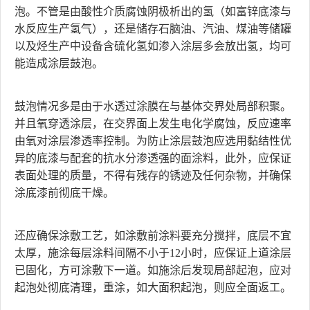
泡。不管是由酸性介质腐蚀阴极析出的氢（如富锌底漆与
水反应生产氢气），还是储存石脑油、汽油、煤油等储罐
以及烃生产中设备含硫化氢如渗入涂层多会放出氢，均可
能造成涂层鼓泡。
鼓泡情况多是由于水透过涂膜在与基体交界处局部积聚。
并且氧穿透涂层，在交界面上发生电化学腐蚀，反应速率
由氧对涂层渗透率控制。为防止涂层鼓泡应选用黏结性优
异的底漆与配套的抗水分渗透强的面涂料，此外，应保证
表面处理的质量，不得有残存的锈迹及任何杂物，并确保
涂底漆前彻底干燥。
还应确保涂敷工艺，如涂敷前涂料要充分搅拌，底层不宜
太厚，施涂每层涂料间隔不小于12小时，应保证上道涂层
已固化，方可涂敷下一道。如施涂后发现局部起泡，应对
起泡处彻底清理，重涂，如大面积起泡，则应全面返工。