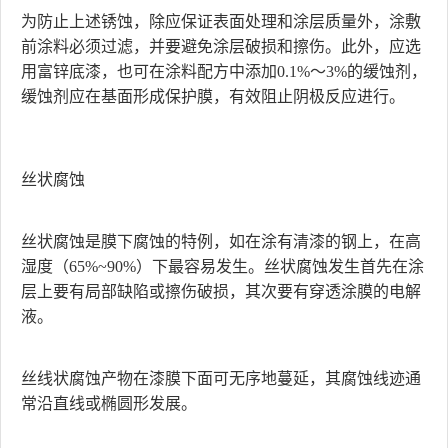
为防止上述锈蚀，除应保证表面处理和涂层质量外，涂敷
前涂料必须过滤，并要避免涂层破损和擦伤。此外，应选
用富锌底漆，也可在涂料配方中添加0.1%～3%的缓蚀剂，
缓蚀剂应在基面形成保护膜，有效阻止阴极反应进行。
丝状腐蚀
丝状腐蚀是膜下腐蚀的特例，如在涂有清漆的钢上，在高
湿度（65%~90%）下最容易发生。丝状腐蚀发生首先在涂
层上要有局部缺陷或擦伤破损，其次要有穿透涂膜的电解
液。
丝线状腐蚀产物在漆膜下面可无序地蔓延，其腐蚀线迹通
常沿直线或椭圆形发展。