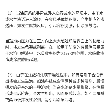
（1） 当涂层系统暴露或浸入高湿或水的环境中，由于水
或水气渗透进入涂膜，在金属基体处积聚，产生相应的渗
透压，如发生腐蚀反应，引起容积膨胀，使涂层鼓泡。
当鼓泡内压力在垂直方向上大大超过涂层界面上的黏结力
时，将发生龟裂或剥离。在一般用于防腐的有机涂层暴露
于水溶电解液中，水吸收率约为0.1%~3%范围，水吸收将
造成涂层肿胀起泡。
（2） 由于在涂敷和涂膜干燥过程中，如有溶剂不合适释
出将会发生鼓泡。如涂料组成含有两种或多种溶剂，最慢
挥发的是亲水的一种溶剂；当亲水溶剂少量集聚，在涂膜
形成最后阶段，会发生析出，因而形成起泡。如乙二醇醚
或酯为低挥发性溶剂，易引起涂层起泡。