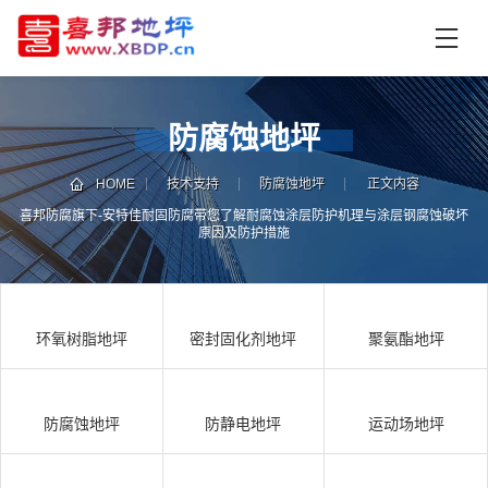
首
页
产
品
防腐蚀地坪
中
技
心
术
HOME
技术支持
防腐蚀地坪
正文内容
支
喜邦防腐旗下-安特佳耐固防腐带您了解耐腐蚀涂层防护机理与涂层钢腐蚀破坏
资
原因及防护措施
持
讯
中
施
心
工
环氧树脂地坪
密封固化剂地坪
聚氨酯地坪
案
例
联
电
系
话
防腐蚀地坪
防静电地坪
运动场地坪
我
咨
们
询