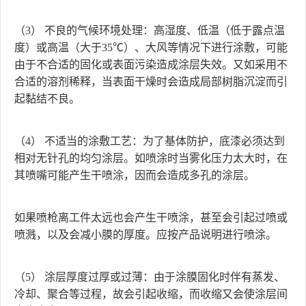
（3） 不良的气候环境处理：高湿度、低温（低于露点温
度）或高温（大于35℃）、大风等情况下进行涂敷，可能
由于不合适的固化或表面污染造成涂层失效。又如采用不
合适的溶剂稀释，当表面干燥时会造成局部树脂沉淀而引
起黏结不良。
（4） 不适当的涂敷工艺：为了基体防护，底漆必须达到
相对无针孔的均匀涂层。如喷涂时当雾化压力太大时，在
其喷嘴可能产生干喷涂，因而会造成多孔的涂层。
如果喷枪离工件太远也会产生干喷涂，甚至会引起过喷或
喷溅，以及会减小膜的厚度。应按产品说明进行喷涂。
（5） 涂层厚度过厚或过薄：由于涂膜固化时伴有蒸发、
冷却、聚合等过程，故会引起收缩，而收缩又会使涂层间