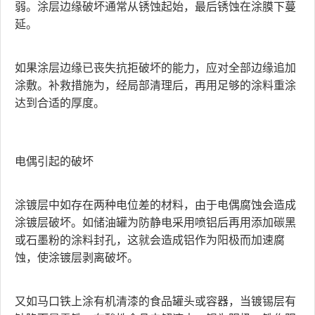
弱。涂层边缘破坏通常从锈蚀起始，最后锈蚀在涂膜下蔓
延。
如果涂层边缘已丧失抗拒破坏的能力，应对全部边缘追加
涂敷。补救措施为，经局部清理后，再用足够的涂料重涂
达到合适的厚度。
电偶引起的破坏
涂镀层中如存在两种电位差的材料，由于电偶腐蚀会造成
涂镀层破坏。如储油罐为防静电采用喷铝后再用添加碳黑
或石墨粉的涂料封孔，这就会造成铝作为阳极而加速腐
蚀，使涂镀层剥离破坏。
又如马口铁上涂有机清漆的食品罐头或容器，当镀锡层有