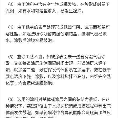
（3） 由于涂料中含有空气泡或挥发物，在膜形成时留下
孔洞，如有水和可溶盐渗入，易发生起泡。
（4） 由于低劣的表面处理形成低凹气阱，或表面残留可
溶性盐，如湿法喷砂残留的缓蚀剂结晶，遇潮气极易吸
水，涂敷后涂膜容易鼓泡。
（5） 施涂工艺不当，如被涂表面未干透含有湿气就涂
敷。又如每道涂层施涂间隔时间太短，前道涂层未经干
透，就涂第二道，致使挥发气体封裹在涂层下。或在低于
露点温度下施工涂敷，以及涂料搅拌不充分，未经完全熟
化等，均会造成涂膜起泡。
（6） 选用的涂料对基体或涂层之间的黏结力很低，在这
种情况下，某些部位由于水渗透积聚或成膜过程中释出气
体而发生鼓泡。如聚氨酯漆中含异氰酸酯会与底面湿气反