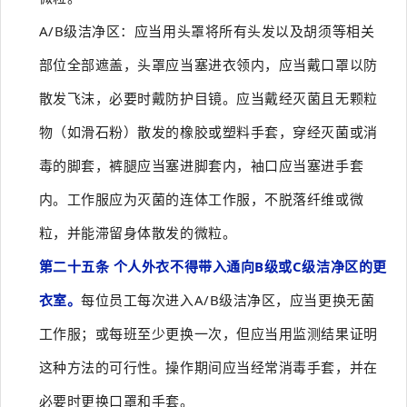
A/B级洁净区：应当用头罩将所有头发以及胡须等相关
部位全部遮盖，头罩应当塞进衣领内，应当戴口罩以防
散发飞沫，必要时戴防护目镜。应当戴经灭菌且无颗粒
物（如滑石粉）散发的橡胶或塑料手套，穿经灭菌或消
毒的脚套，裤腿应当塞进脚套内，袖口应当塞进手套
内。工作服应为灭菌的连体工作服，不脱落纤维或微
粒，并能滞留身体散发的微粒。
第二十五条 个人外衣不得带入通向B级或C级洁净区的更
衣室。
每位员工每次进入A/B级洁净区，应当更换无菌
工作服；或每班至少更换一次，但应当用监测结果证明
这种方法的可行性。操作期间应当经常消毒手套，并在
必要时更换口罩和手套。