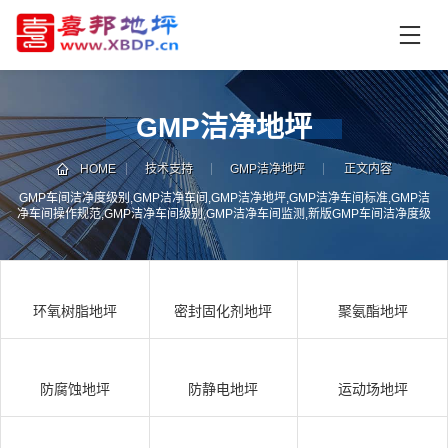
首
页
产
品
GMP洁净地坪
中
技
心
术
HOME
技术支持
GMP洁净地坪
正文内容
支
GMP车间洁净度级别,GMP洁净车间,GMP洁净地坪,GMP洁净车间标准,GMP洁
资
净车间操作规范,GMP洁净车间级别,GMP洁净车间监测,新版GMP车间洁净度级
持
讯
别及监测规范,GMP车间洁净度级别及监测规范,GMP车间洁净度级别,GMP车间
洁净度监测规范
中
施
心
工
环氧树脂地坪
密封固化剂地坪
聚氨酯地坪
案
例
联
电
系
话
防腐蚀地坪
防静电地坪
运动场地坪
我
咨
们
询