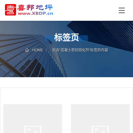
首
页
产
品
标签页
中
技
心
术
HOME
包含"混凝土密封固化剂"标签的内容
支
资
持
讯
中
施
心
工
案
例
联
电
系
话
我
咨
们
询