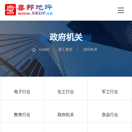
首
页
产
品
政府机关
中
技
心
术
HOME
施工案例
政府机关
支
资
持
讯
中
施
心
工
电子行业
化工行业
军工行业
案
例
联
电
系
话
教育行业
政府机关
食品行业
我
咨
们
询